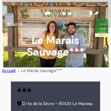
Aller
au
contenu
MENU
Le Marais
Sauvage***
Accueil
Le Marais Sauvage***
12 rte de la Sèvre – 85420 Le Mazeau