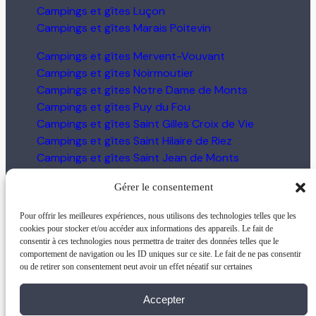
Campings et gîtes Luçon
Campings et gîtes Marais Poitevin
Campings et gîtes Mervent-Vouvant
Campings et gîtes Noirmoutier
Campings et gîtes Notre Dame de Monts
Campings et gîtes Puy du Fou
Campings et gîtes Saint Gilles Croix de Vie
Campings et gîtes Saint Hilaire de Riez
Campings et gîtes Saint Jean de Monts
Campings et gîtes Saint Julien des Landes
Gérer le consentement
Campings et gîtes Saint Michel en l’Herm
Campings et gîtes Talmont Saint Hilaire
Pour offrir les meilleures expériences, nous utilisons des technologies telles que les
Campings et gîtes Vairé
cookies pour stocker et/ou accéder aux informations des appareils. Le fait de
consentir à ces technologies nous permettra de traiter des données telles que le
comportement de navigation ou les ID uniques sur ce site. Le fait de ne pas consentir
ou de retirer son consentement peut avoir un effet négatif sur certaines
Contact
Plan du site
caractéristiques et fonctions.
Qui sommes-nous ?
|
Partenaires
|
|
Accepter
Mentions Légales