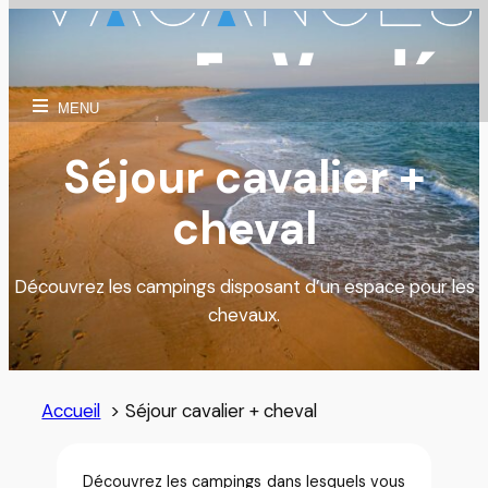
Aller
au
contenu
MENU
Séjour cavalier +
cheval
Découvrez les campings disposant d’un espace pour les
chevaux.
Accueil
Séjour cavalier + cheval
Découvrez les campings dans lesquels vous