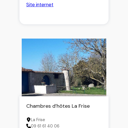
emplacements de camping sur un
Site internet
site calme.
De nombreux jeux extérieurs pour
enfants et adultes, piscine avec
toboggan, un étang pour la pêche,
des animations le soir ; tout ceci
pour passer un agréable séjour
dans une ambiance familiale.
Chambres d’hôtes La Frise
La Frise
09 61 61 40 06