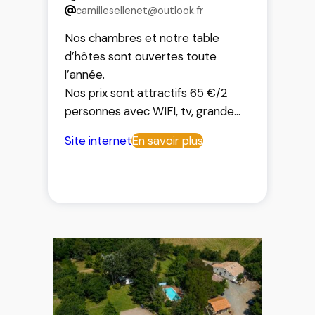
camillesellenet@outlook.fr
Nos chambres et notre table
d’hôtes sont ouvertes toute
l’année.
Nos prix sont attractifs 65 €/2
personnes avec WIFI, tv, grande
salle de bain (20m²) privative avec
Site internet
En savoir plus
baignoire d’angle.
En cours de réalisation notre
espace bien-être avec spa !
Tables d’hôtes et préparation de
paniers pique-nique pour vos
excusions !!
Notre espace de vie est à
disposition de nos hôtes.