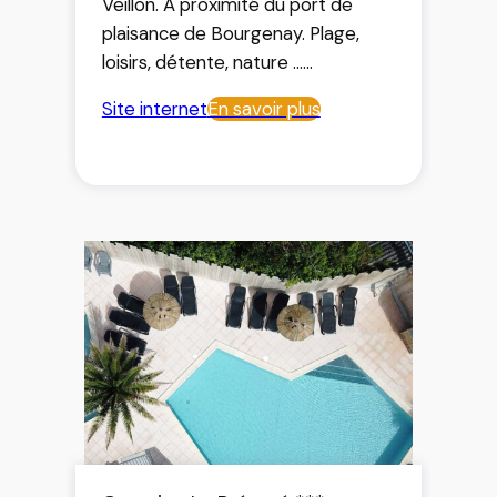
Veillon. A proximité du port de
plaisance de Bourgenay. Plage,
loisirs, détente, nature …
Animations club enfant Juillet/aout
Site internet
En savoir plus
Camping familial et calme avec
piscine et pataugeoire extérieures
chauffées, jeux pour enfants, ping-
pong …
Location de mobil-homes et
chalets bois, emplacements
camping, vous pouvez aussi
acheter votre résidence mobile
(mobil-home) et louer votre
emplacement à l’année…