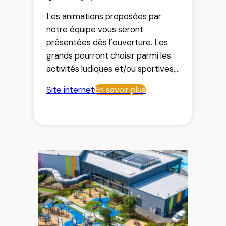
Les animations proposées par
notre équipe vous seront
présentées dès l’ouverture. Les
grands pourront choisir parmi les
activités ludiques et/ou sportives,
et pour les petits ils seront pris en
Site internet
En savoir plus
charge dès les vacances d’Avril par
un club enfants dans lequel ils
passeront des journées
extraordinaires. Quant à nos
soirées à thème, elles vous
laisseront des souvenirs
inoubliables.
Un camping du groupe Cybele
Vacances