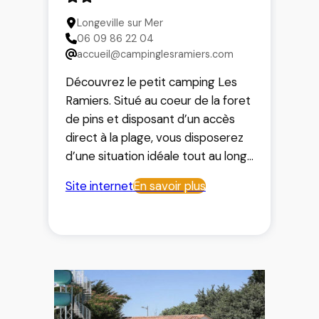
En saison (juillet et août), un
Longeville sur Mer
programme d’animations familiales
06 09 86 22 04
et gratuites vous est proposé
accueil@campinglesramiers.com
quotidiennement.
Accès wifi.
Découvrez le petit camping Les
Ramiers. Situé au coeur de la foret
de pins et disposant d’un accès
direct à la plage, vous disposerez
d’une situation idéale tout au long
de votre séjour.
Site internet
En savoir plus
Ici le calme et les tranquillité sont
les mots d’ordres. Réservez sans
plus tarder votre séjour dans ce
camping familial.