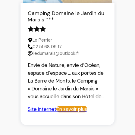
Camping Domaine le Jardin du
Marais ***
Le Perrier
02 51 68 09 17
iledumarais@outlook.fr
Envie de Nature, envie d’Océan,
espace d’espace … aux portes de
La Barre de Monts, le Camping
« Domaine le Jardin du Marais »
vous accueille dans son Hôtel de
Plein air 3 étoiles situé au cœur du
Site internet
En savoir plus
marais breton vendéen. Camping
idéal pour les amoureux d’espace
en famille ou entre amis. Vous