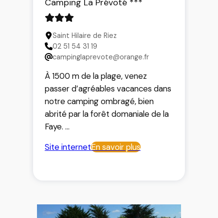
Camping La Prévoté ***
Saint Hilaire de Riez
02 51 54 31 19
campinglaprevote@orange.fr
À 1500 m de la plage, venez
passer d’agréables vacances dans
notre camping ombragé, bien
abrité par la forêt domaniale de la
Faye.
Site internet
En savoir plus
Nos 50 emplacements sont tous
sur des parcelles bien délimitées
par des haies vertes. Nous nous
tenons à votre entière disposition
pour tous renseignements et vous
invitons à nous contacter par