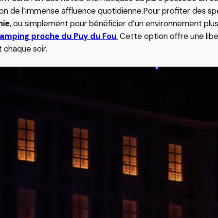
La Roche-sur-Yon
n de l’immense affluence quotidienne.Pour profiter des spec
& Bocage vendéen
Camping Club
nie
, ou simplement pour bénéficier d’un environnement plus 
Avec animations
amping proche du Puy du Fou
.
Cette option offre une liber
Mobil-home 8-10 personnes
 pêche
t chaque soir.
DIVERS…
Accès handicapés
E &
Hébergements insolites
Hébergements temporaires et
séjours pro
Vendée Globe
Villages de Vacances
Week-end en amoureux
pe
Puy du Fou