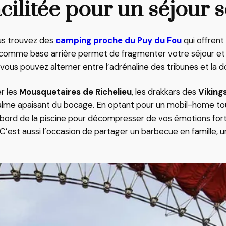
cilitée pour un séjour 
us trouvez des
camping proche du Puy du Fou
qui offrent
omme base arrière permet de fragmenter votre séjour et de 
 vous pouvez alterner entre l’adrénaline des tribunes et la
r les
Mousquetaires de Richelieu
, les drakkars des
Viking
 calme apaisant du bocage. En optant pour un mobil-home t
ord de la piscine pour décompresser de vos émotions fortes
. C’est aussi l’occasion de partager un barbecue en famille,