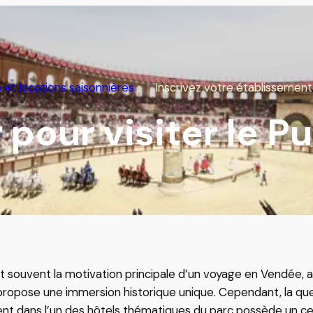
 et locations saisonnières
Inscrivez votre établissement
pour visiter le P
UNE CERTAINE IDÉE DU
LUXE…
Littoral Sud
Petit camping haut de gamme
Hébergements avec spa/piscine
g
privé(e)
Avec restaurant
Au château
t souvent la motivation principale d’un voyage en Vendée, at
Hébergements haut de gamme
il propose une immersion historique unique. Cependant, la q
Espace bien-être
ement dans l’un des hôtels thématiques du parc possède un c
Demi ou pension complète